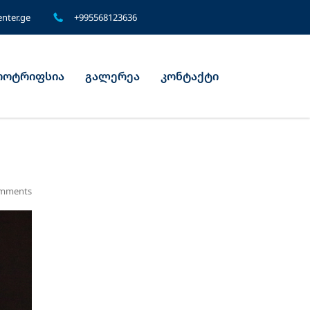
nter.ge
+995568123636
ოტრიფსია
გალერეა
კონტაქტი
mments