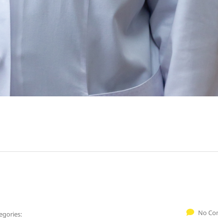
No Co
egories: