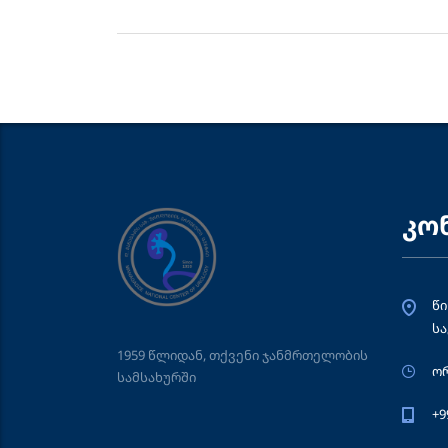
კო
წი
ს
1959 წლიდან, თქვენი ჯანმრთელობის
ორ
სამსახურში
+9