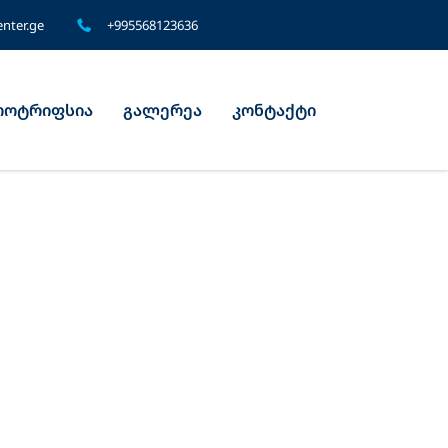
nter.ge
+995568123636
ოტრიფსია
გალერეა
კონტაქტი